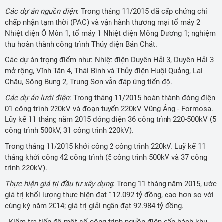
Các dự án nguồn điện
: Trong tháng 11/2015 đã cấp chứng chỉ
chấp nhận tạm thời (PAC) và vận hành thương mại tổ máy 2
Nhiệt điện Ô Môn 1, tổ máy 1 Nhiệt điện Mông Dương 1; nghiệm
thu hoàn thành công trình Thủy điện Bản Chát.
Các dự án trọng điểm như: Nhiệt điện Duyên Hải 3, Duyên Hải 3
mở rộng, Vĩnh Tân 4, Thái Bình và Thủy điện Huội Quảng, Lai
Châu, Sông Bung 2, Trung Sơn vẫn đáp ứng tiến độ.
Các dự án lưới điện
: Trong tháng 11/2015 hoàn thành đóng điện
01 công trình 220kV và đoạn tuyến 220kV Vũng Áng - Formosa.
Lũy kế 11 tháng năm 2015 đóng điện 36 công trình 220-500kV (5
công trình 500kV, 31 công trình 220kV).
Trong tháng 11/2015 khởi công 2 công trình 220kV. Luỹ kế 11
tháng khởi công 42 công trình (5 công trình 500kV và 37 công
trình 220kV).
Thực hiện giá trị đầu tư xây dựng
: Trong 11 tháng năm 2015, ước
giá trị khối lượng thực hiện đạt 112.092 tỷ đồng, cao hơn so với
cùng kỳ năm 2014; giá trị giải ngân đạt 92.984 tỷ đồng.
- Kiểm tra tiến độ một số công trình nguồn điện cấp bách khu