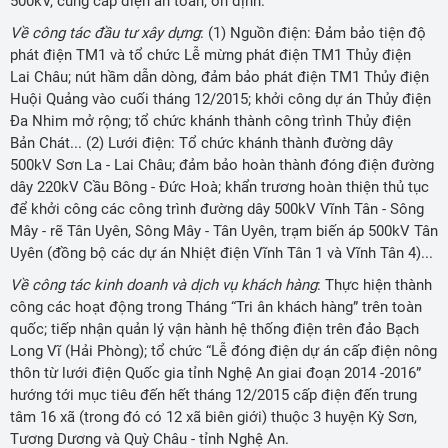
500kV, cung cấp điện an toàn, ổn định.
Về công tác đầu tư xây dựng
: (1) Nguồn điện: Đảm bảo tiện độ
phát điện TM1 và tổ chức Lễ mừng phát điện TM1 Thủy điện
Lai Châu; nút hầm dẫn dòng, đảm bảo phát điện TM1 Thủy điện
Huội Quảng vào cuối tháng 12/2015; khởi công dự án Thủy điện
Đa Nhim mở rộng; tổ chức khánh thành công trình Thủy điện
Bản Chát... (2) Lưới điện: Tổ chức khánh thành đường dây
500kV Sơn La - Lai Châu; đảm bảo hoàn thành đóng điện đường
dây 220kV Cầu Bông - Đức Hoà; khẩn trương hoàn thiện thủ tục
để khởi công các công trình đường dây 500kV Vĩnh Tân - Sông
Mây - rẽ Tân Uyên, Sông Mây - Tân Uyên, trạm biến áp 500kV Tân
Uyên (đồng bộ các dự án Nhiệt điện Vĩnh Tân 1 và Vĩnh Tân 4)...
Về công tác kinh doanh và dịch vụ khách hàng
: Thực hiện thành
công các hoạt động trong Tháng “Tri ân khách hàng” trên toàn
quốc; tiếp nhận quản lý vận hành hệ thống điện trên đảo Bạch
Long Vĩ (Hải Phòng); tổ chức “Lễ đóng điện dự án cấp điện nông
thôn từ lưới điện Quốc gia tỉnh Nghệ An giai đoạn 2014 -2016”
hướng tới mục tiêu đến hết tháng 12/2015 cấp điện đến trung
tâm 16 xã (trong đó có 12 xã biên giới) thuộc 3 huyện Kỳ Sơn,
Tương Dương và Quỳ Châu - tỉnh Nghệ An.