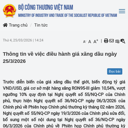
To
nav
Trang chủ
Tin tức
Thứ 4, 25/03/2026
|
14:24
+
|
A
A
-
A
Thông tin về việc điều hành giá xăng dầu ngày
25/3/2026
Đọc bài
Trước diễn biến của giá xăng dầu thế giới, biến động tỷ giá
VND/USD, giá cơ sở mặt hàng xăng RON95-III giảm 10,54%, vượt
ngưỡng 10% quy định tại Nghị quyết số 55/NQ-CP của Chính
phủ, thực hiện Nghị quyết số 36/NQ-CP ngày 06/3/2026 của
Chính phủ về Phiên họp Chính phủ thường kỳ tháng 02 năm 2026,
Nghị quyết số 55/NQ-CP ngày 19/3/2026 của Chính phủ sửa đổi,
bổ sung một số nội dung tại Nghị quyết số 36/NQ-CP ngày
06/3/2026 của Chính phủ về Phiên họp Chính phủ thường kỳ