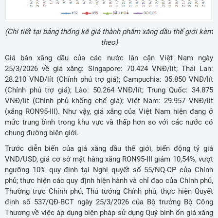
(Chi tiết tại bảng thống kê giá thành phẩm xăng dầu thế giới kèm
theo)
Giá bán xăng dầu của các nước lân cận Việt Nam ngày
25/3/2026 về giá xăng: Singapore: 70.424 VNĐ/lít; Thái Lan:
28.210 VNĐ/lít (Chính phủ trợ giá); Campuchia: 35.850 VNĐ/lít
(Chính phủ trợ giá); Lào: 50.264 VNĐ/lít; Trung Quốc: 34.875
VNĐ/lít (Chính phủ khống chế giá); Việt Nam: 29.957 VNĐ/lít
(xăng RON95-III). Như vậy, giá xăng của Việt Nam hiện đang ở
mức trung bình trong khu vực và thấp hơn so với các nước có
chung đường biên giới.
Trước diễn biến của giá xăng dầu thế giới, biến động tỷ giá
VND/USD, giá cơ sở mặt hàng xăng RON95-III giảm 10,54%, vượt
ngưỡng 10% quy định tại Nghị quyết số 55/NQ-CP của Chính
phủ; thực hiện các quy định hiện hành và chỉ đạo của Chính phủ,
Thường trực Chính phủ, Thủ tướng Chính phủ, thực hiện Quyết
định số 537/QĐ-BCT ngày 25/3/2026 của Bộ trưởng Bộ Công
Thương về việc áp dụng biện pháp sử dụng Quỹ bình ổn giá xăng