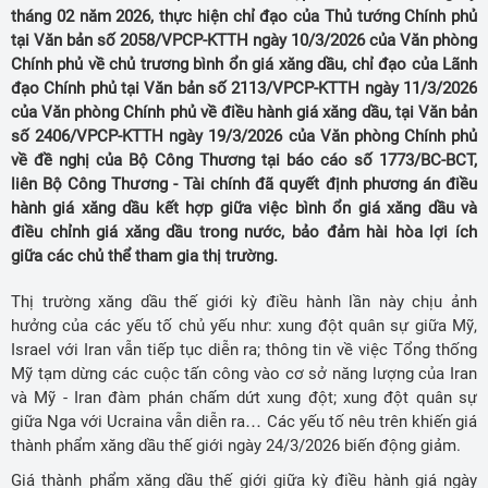
tháng 02 năm 2026, thực hiện chỉ đạo của Thủ tướng Chính phủ
tại Văn bản số 2058/VPCP-KTTH ngày 10/3/2026 của Văn phòng
Chính phủ về chủ trương bình ổn giá xăng dầu, chỉ đạo của Lãnh
đạo Chính phủ tại Văn bản số 2113/VPCP-KTTH ngày 11/3/2026
của Văn phòng Chính phủ về điều hành giá xăng dầu, tại Văn bản
số 2406/VPCP-KTTH ngày 19/3/2026 của Văn phòng Chính phủ
về đề nghị của Bộ Công Thương tại báo cáo số 1773/BC-BCT,
liên Bộ Công Thương - Tài chính đã quyết định phương án điều
hành giá xăng dầu kết hợp giữa việc bình ổn giá xăng dầu và
điều chỉnh giá xăng dầu trong nước, bảo đảm hài hòa lợi ích
giữa các chủ thể tham gia thị trường.
Thị trường xăng dầu thế giới kỳ điều hành lần này chịu ảnh
hưởng của các yếu tố chủ yếu như: xung đột quân sự giữa Mỹ,
Israel với Iran vẫn tiếp tục diễn ra; thông tin về việc Tổng thống
Mỹ tạm dừng các cuộc tấn công vào cơ sở năng lượng của Iran
và Mỹ - Iran đàm phán chấm dứt xung đột; xung đột quân sự
giữa Nga với Ucraina vẫn diễn ra… Các yếu tố nêu trên khiến giá
thành phẩm xăng dầu thế giới ngày 24/3/2026 biến động giảm.
Giá thành phẩm xăng dầu thế giới giữa kỳ điều hành giá ngày