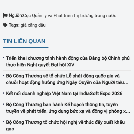
Nguồn:
Cục Quản lý và Phát triển thị trường trong nước
Tags:
giá xăng dầu
TIN LIÊN QUAN
Triển khai chương trình hành động của Đảng bộ Chính phủ
thực hiện Nghị quyết Đại hội XIV
Bộ Công Thương sẽ tổ chức Lễ phát động quốc gia và
chuỗi hoạt động hưởng ứng Ngày Quyền của Người tiêu
dùng Việt Nam năm 2026 tại Khánh Hòa
Kết nối doanh nghiệp Việt Nam tại IndiaSoft Expo 2026
Bộ Công Thương ban hành Kế hoạch thông tin, tuyên
truyền về phát triển, ứng dụng bức xạ và đồng vị phóng xạ
trong lĩnh vực công nghiệp và các ngành kinh tế - kỹ thuật
Bộ Công Thương tổ chức hội nghị về thúc đẩy xuất khẩu
khác giai đoạn đến năm 2035
gạo