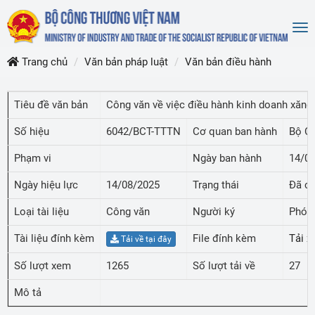
To
nav
Trang chủ
Văn bản pháp luật
Văn bản điều hành
Tiêu đề văn bản
Công văn về việc điều hành kinh doanh xăng
Số hiệu
6042/BCT-TTTN
Cơ quan ban hành
Bộ C
Phạm vi
Ngày ban hành
14/0
Ngày hiệu lực
14/08/2025
Trạng thái
Đã có
Loại tài liệu
Công văn
Người ký
Phó C
Tài liệu đính kèm
File đính kèm
Tải x
Tải về tại đây
Số lượt xem
1265
Số lượt tải về
27
Mô tả