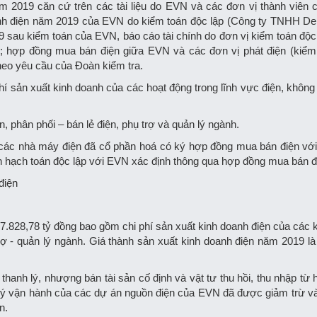
ăm 2019 căn cứ trên các tài liệu do EVN và các đơn vị thành viên 
anh điện năm 2019 của EVN do kiểm toán độc lập (Công ty TNHH Delo
 sau kiểm toán của EVN, báo cáo tài chính do đơn vị kiểm toán độc
; hợp đồng mua bán điện giữa EVN và các đơn vị phát điện (kiểm
theo yêu cầu của Đoàn kiểm tra.
phí sản xuất kinh doanh của các hoạt động trong lĩnh vực điện, khôn
n, phân phối – bán lẻ điện, phụ trợ và quản lý ngành.
ừ các nhà máy điện đã cổ phần hoá có ký hợp đồng mua bán điện vớ
 hạch toán độc lập với EVN xác định thông qua hợp đồng mua bán đ
điện
87.828,78 tỷ đồng bao gồm chi phí sản xuất kinh doanh điện của các 
 trợ - quản lý ngành. Giá thành sản xuất kinh doanh điện năm 2019 là
hanh lý, nhượng bán tài sản cố định và vật tư thu hồi, thu nhập từ 
 lý vận hành của các dự án nguồn điện của EVN đã được giảm trừ và
n.