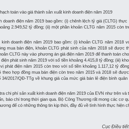
 hạch toán vào giá thành sản xuất kinh doanh điện năm 2019
h doanh điện năm 2019 bao gồm: (i) chênh lệch tỷ giá (CLTG) thực 
oảng 2.949,52 tỷ đồng; (ii) một phần khoản CLTG năm 2015 còn tr
t kinh doanh điện năm 2019 bao gồm: (i) khoản CLTG năm 2018 vớ
 đồng mua bán điện, khoản CLTG phát sinh của năm 2018 sẽ được t
khoản CLTG này vào phương án giá điện năm 2019 để thanh toán ch
 điện phát sinh năm 2019 với số tiền khoảng 4.415,8 tỷ đồng; (iii) k
ị phát điện năm 2015 còn treo với số tiền khoảng 1.117,12 tỷ đồng
TG theo hợp đồng mua bán điện còn treo năm 2015 và 2018 sẽ đượ
 34/2017/QĐ-TTg về khung giá của mức giá bán lẻ điện bình quân 
ra chi phí sản xuất kinh doanh điện năm 2019 của EVN như trên và t
ấn, báo chí trong thời gian qua. Bộ Công Thương rất mong các cơ q
ương để có những thông tin kịp thời, đầy đủ về tình hình thực hiện ch
Cục Điều tiết