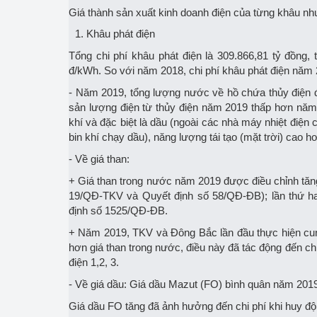
Giá thành sản xuất kinh doanh điện của từng khâu nh
Khâu phát điện
Tổng chi phí khâu phát điện là 309.866,81 tỷ đồng,
đ/kWh. So với năm 2018, chi phí khâu phát điện năm 
- Năm 2019, tổng lượng nước về hồ chứa thủy điện 
sản lượng điện từ thủy điện năm 2019 thấp hơn năm 
khí và đặc biệt là dầu (ngoài các nhà máy nhiệt đi
bin khí chạy dầu), năng lượng tái tạo (mặt trời) cao h
- Về giá than:
+ Giá than trong nước năm 2019 được điều chỉnh tăng 
19/QĐ-TKV và Quyết định số 58/QĐ-ĐB); lần thứ ha
định số 1525/QĐ-ĐB.
+ Năm 2019, TKV và Đông Bắc lần đầu thực hiện cung
hơn giá than trong nước, điều này đã tác động đến ch
điện 1,2, 3.
- Về giá dầu: Giá dầu Mazut (FO) bình quân năm 201
Giá dầu FO tăng đã ảnh hưởng đến chi phí khi huy đ